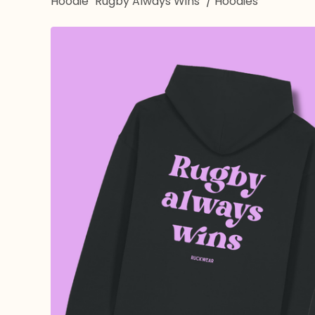
Hoodie "Rugby Always Wins"
/
Hoodies