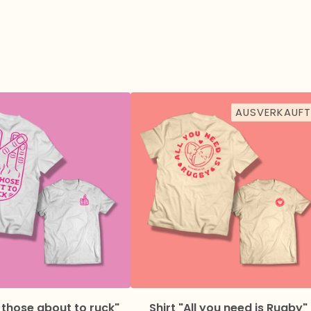
AUSVERKAUFT
r those about to ruck"
Shirt "All you need is Rugby"