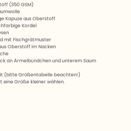
toff (350 GSM)
aumwolle
ge Kapuze aus Oberstoff
chfarbige Kordel
Ösen
d mit Fischgrätmuster
aus Oberstoff im Nacken
sche
rick an Ärmelbündchen und unterem Saum
Fit (bitte Größentabelle beachten!)
it eine Größe kleiner wählen.