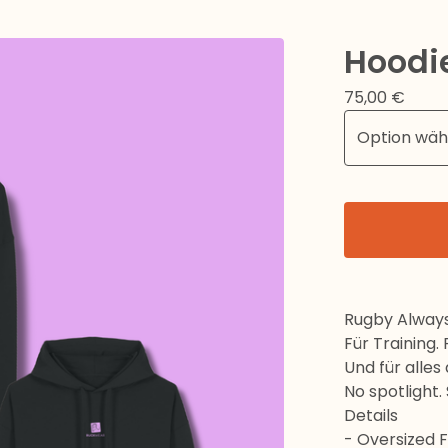
Hoodi
75,00
€
Rugby Always
Für Training.
Und für alles
No spotlight. 
Details
- Oversized F