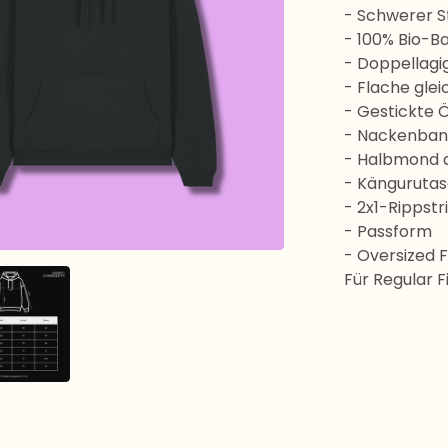
- Schwerer S
- 100% Bio-B
- Doppellagi
- Flache glei
- Gestickte 
- Nackenban
- Halbmond 
- Känguruta
- 2x1-Rippst
- Passform
- Oversized 
Für Regular F