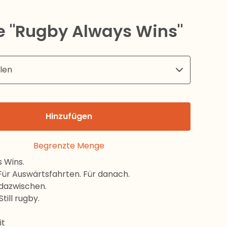
e "Rugby Always Wins"
Hinzufügen
Begrenzte Menge
 Wins.
 Für Auswärtsfahrten. Für danach.
 dazwischen.
Still rugby.
it