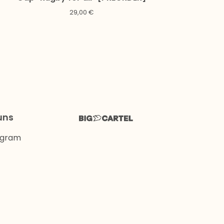
29,00
€
uns
agram